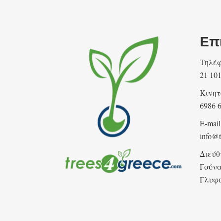
Επ
Τηλέφ
21 10
Κινητ
6986 
E-mail
info@t
Διεύθ
Γούνα
Γλυφ