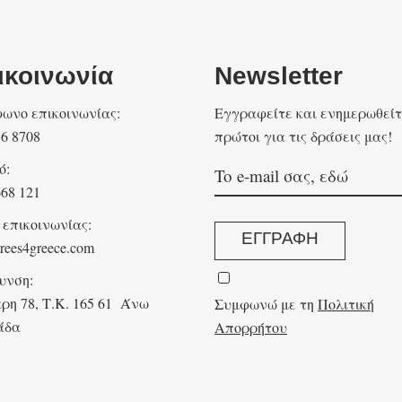
ικοινωνία
Newsletter
ωνο επικοινωνίας:
Eγγραφείτε και ενημερωθείτ
16 8708
πρώτοι για τις δράσεις μας!
ό:
668 121
 επικοινωνίας:
ΕΓΓΡΑΦΗ
rees4greece.com
υνση:
ρη 78, Τ.Κ. 165 61 Άνω
Συμφωνώ με τη
Πολιτική
άδα
Απορρήτου