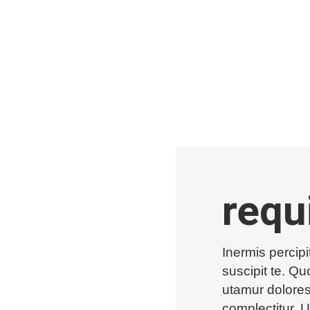
requ
Inermis percip
suscipit te. Q
utamur dolores
complectitur. 