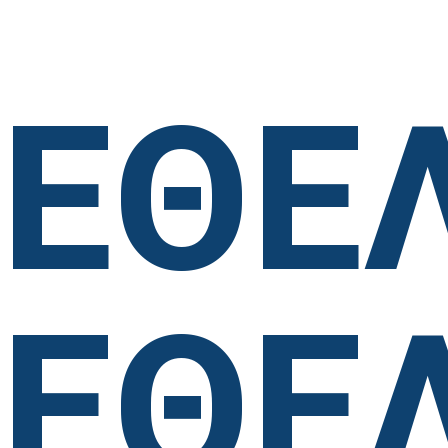
Lorem ipsum dolor sit amet, possim causae eu est.
ΕΘΕ
ΕΘΕ