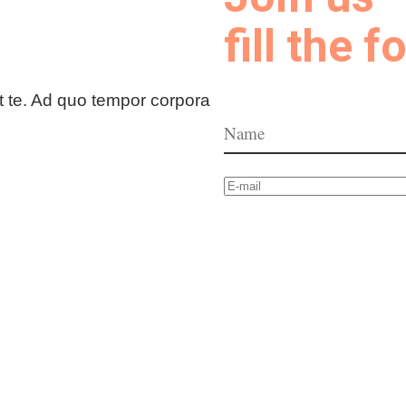
fill the 
t te. Ad quo tempor corpora
Many has joined our fight
00 volun