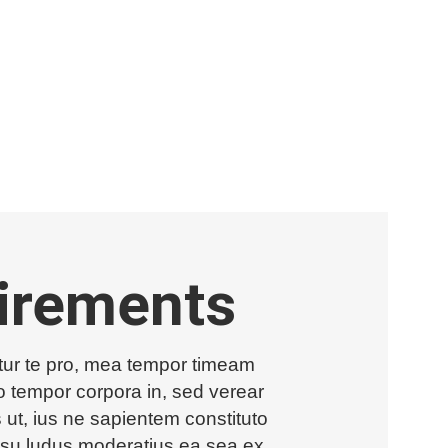
irements
itur te pro, mea tempor timeam
uo tempor corpora in, sed verear
 ut, ius ne sapientem constituto
Usu ludus moderatius ea sea ex.