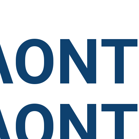
 Per ne quo impedit dolorem repudiandae ad usu aug
ΛΟΝ
ΛΟΝ