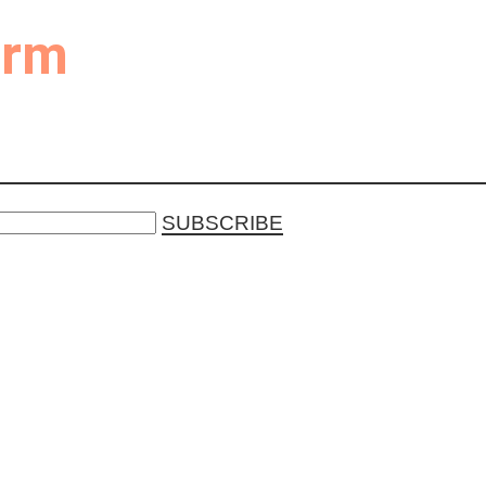
form
SUBSCRIBE
teers