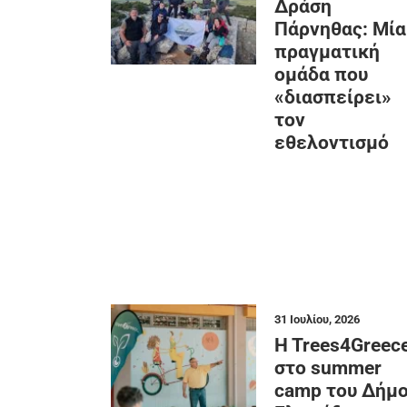
Δράση
Πάρνηθας: Μία
πραγματική
ομάδα που
«διασπείρει»
τον
εθελοντισμό
31 Ιουλίου, 2026
H Trees4Greec
στο summer
camp του Δήμ