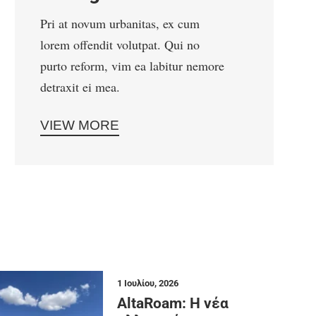
Pri at novum urbanitas, ex cum
lorem offendit volutpat. Qui no
purto reform, vim ea labitur nemore
detraxit ei mea.
VIEW MORE
1 Ιουλίου, 2026
AltaRoam: Η νέα