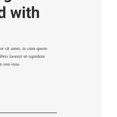
d with
r sit amet, te cum quem
libris laoreet ut equidem
x usu suas.