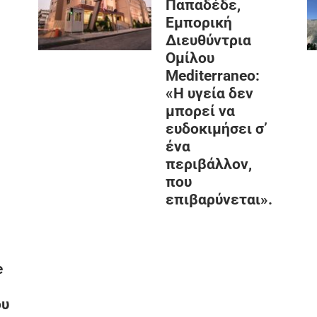
Παπαδέδε,
Εμπορική
Διευθύντρια
Ομίλου
Mediterraneo:
«Η υγεία δεν
μπορεί να
ευδοκιμήσει σ’
ένα
περιβάλλον,
που
επιβαρύνεται».
e
ου