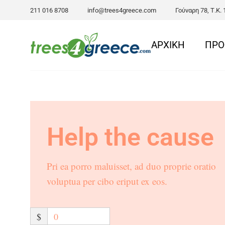
211 016 8708
info@trees4greece.com
Γούναρη 78, Τ.Κ.
ΑΡΧΙΚΗ
ΠΡΟ
Help the cause
Pri ea porro maluisset, ad duo proprie oratio
voluptua per cibo eriput ex eos.
$
0