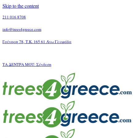
Skip to the content
211 016 8708
info@trees4greece.com
Γούναρη 78, Τ.Κ. 165 61 Άνω Γλυφάδα
ΤΑ ΔΕΝΤΡΑ ΜΟΥ:
Σύνδεση