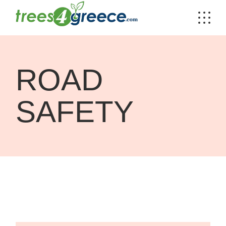
Skip
to
the
content
ROAD
SAFETY