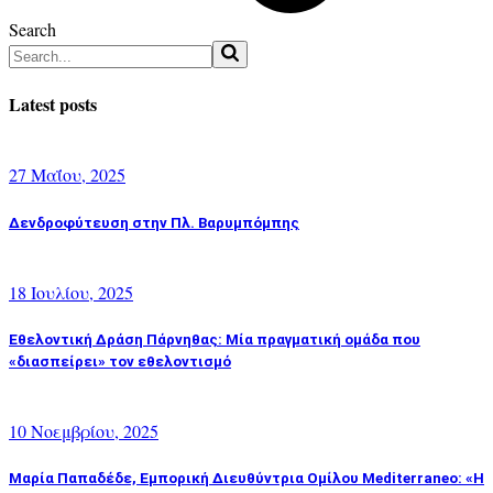
Search
Latest posts
27 Μαΐου, 2025
Δενδροφύτευση στην Πλ. Βαρυμπόμπης
18 Ιουλίου, 2025
Εθελοντική Δράση Πάρνηθας: Μία πραγματική ομάδα που
«διασπείρει» τον εθελοντισμό
10 Νοεμβρίου, 2025
Μαρία Παπαδέδε, Εμπορική Διευθύντρια Ομίλου Mediterraneo: «Η