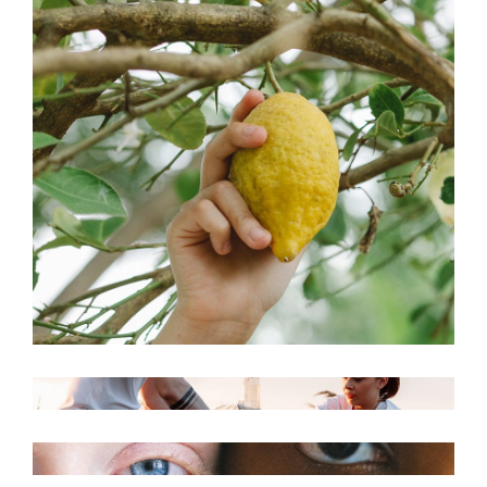
Charity
Organic life
Environment
Living in harmony
Charity