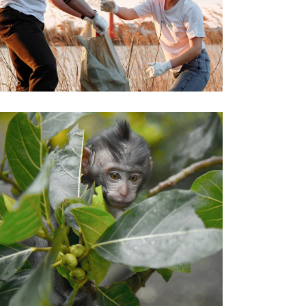
harmony
Environment
Save the
forests