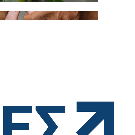
Charity
Having
empathy
ΤΕΣ