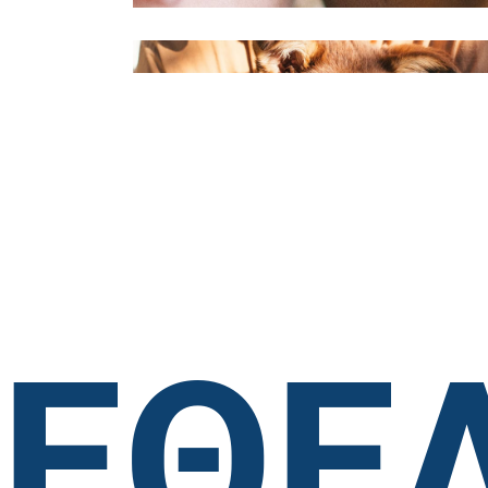
Healthcare
Way of
humanity
ΕΘΕ