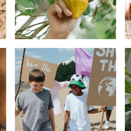
life
Healthcare
Medical
treatment