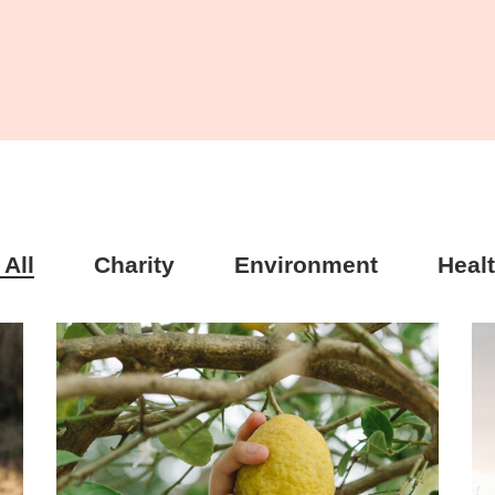
All
Charity
Environment
Heal
Charity
Organic