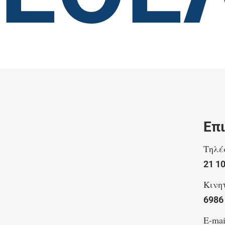
Επ
Τηλέ
21 1
Κινη
6986
E-mai