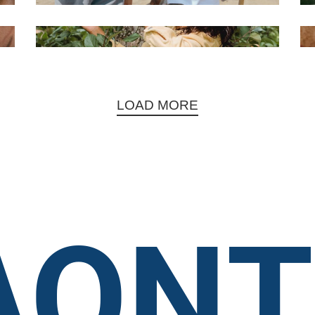
Environment
Nature’s
call
LOAD MORE
ΛΟΝ