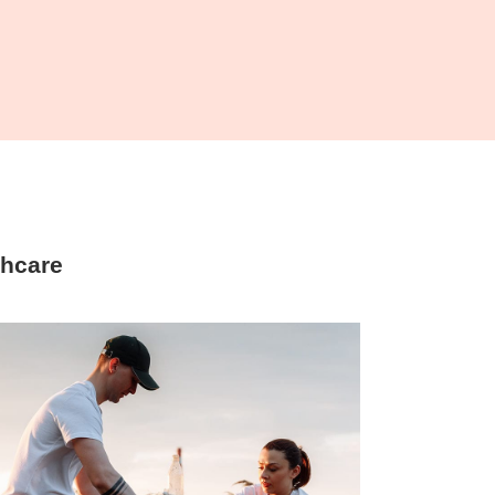
thcare
Environment
Living in