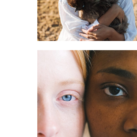
loving
Charity
Helping
others